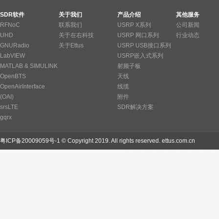
SDR软件
关于我们
产品介绍
其他服务
RFNoC
联系我们
USRP X系列
公司新闻
UHD
关于在右科技
USRP 网口系列
行业动态
GNURadio
关于Ettus
USRP USB接口系列
LabVIEW
USRP嵌入式系列
MATLAB & SIMULINK
射频子板
OpenBTS
天线
OpenAirInterface
线缆
(OAI)
附件
srsLTE
SDR解决方案
gqrx
粤ICP备20009059号-1
© Copyright 2019. All rights reserved.
ettus.com.cn