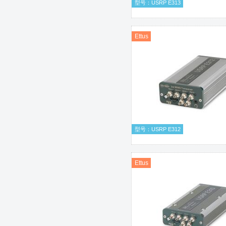
型号：USRP E313
Ettus
型号：USRP E312
Ettus