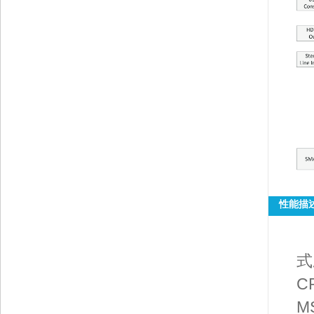
性能描
U
式
C
M