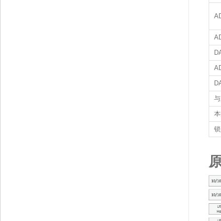
A
A
D
A
D
与