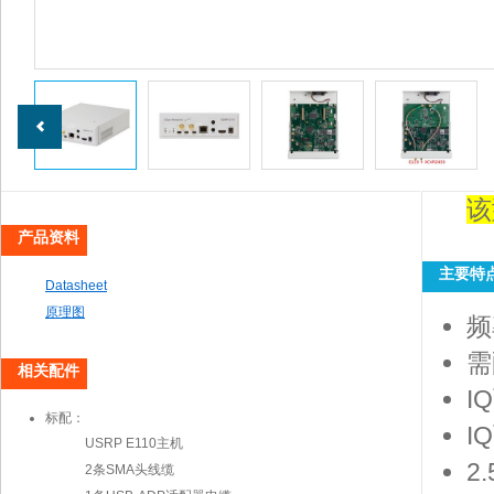
该
产品资料
主要特
Datasheet
原理图
频
需
相关配件
I
标配：
I
USRP E110主机
2
2条SMA头线缆