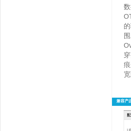
数
O
的
围
O
穿
痕
宽
兼容产
配
U