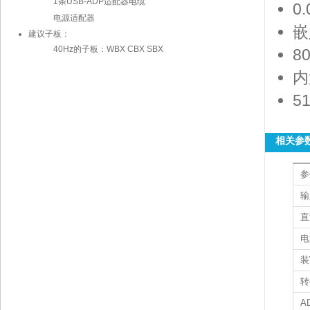
1条USB-ADP适配器电缆
0
电源适配器
嵌
建议子板：
40Hz的子板：WBX CBX SBX
8
内
51
相关参
参
输
直
电
装
A