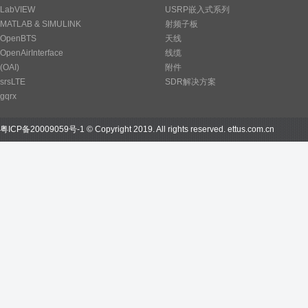
LabVIEW
USRP嵌入式系列
MATLAB & SIMULINK
射频子板
OpenBTS
天线
OpenAirInterface
线缆
(OAI)
附件
srsLTE
SDR解决方案
gqrx
粤ICP备20009059号-1
© Copyright 2019. All rights reserved.
ettus.com.cn