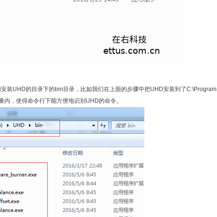
UHD的目录下的bin目录，比如我们在上面的步骤中把UHD安装到了C:\Program Fi
TH变量内，使得命令行下能方便地识别UHD的命令。