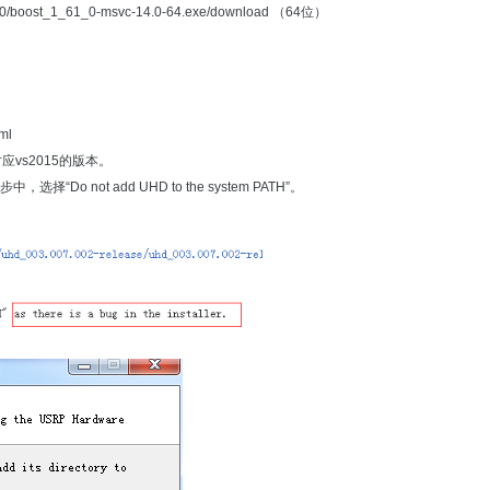
1.61.0/boost_1_61_0-msvc-14.0-64.exe/download
（64位）
ml
应vs2015的版本。
 not add UHD to the system PATH”。