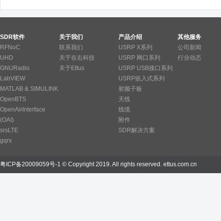
SDR软件
关于我们
产品介绍
其他服务
RFNoC
联系我们
USRP X系列
公司新闻
UHD
关于在右科技
USRP 网口系列
行业动态
GNURadio
关于Ettus
USRP USB接口系列
LabVIEW
USRP嵌入式系列
MATLAB & SIMULINK
射频子板
OpenBTS
天线
OpenAirInterface
线缆
(OAI)
附件
srsLTE
SDR解决方案
gqrx
粤ICP备20009059号-1
© Copyright 2019. All rights reserved.
ettus.com.cn